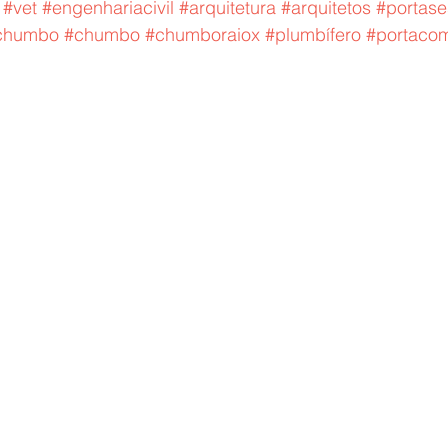
#vet
#engenhariacivil
#arquitetura
#arquitetos
#portase
echumbo
#chumbo
#chumboraiox
#plumbífero
#portaco