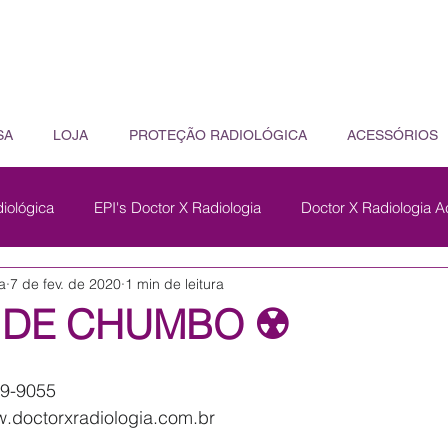
SA
LOJA
PROTEÇÃO RADIOLÓGICA
ACESSÓRIOS
iológica
EPI's Doctor X Radiologia
Doctor X Radiologia A
a
7 de fev. de 2020
1 min de leitura
 DE CHUMBO ☢️
9-9055 
w.doctorxradiologia.com.br 