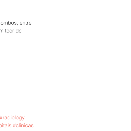
Biombos, entre 
m teor de 
#radiology
itais
#clinicas