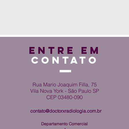
ENTRE EM
CONTATO
Rua Mario Joaquim Filla, 75
Vila Nova York - São Paulo SP
CEP 03480-090
contato@doctorxradiologia.com.br
Departamento Comercial