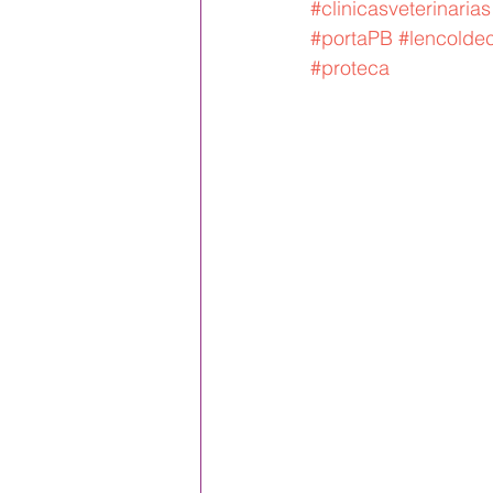
#clinicasveterinarias
#portaPB
#lencold
#proteca