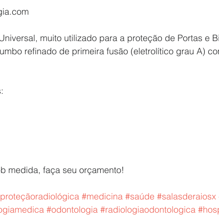
gia.com 
 Universal, muito utilizado para a proteção de Portas e 
umbo refinado de primeira fusão (eletrolítico grau A) co
: 
b medida, faça seu orçamento!  
proteçãoradiológica
#medicina
#saúde
#salasderaiosx
logiamedica
#odontologia
#radiologiaodontologica
#hosp