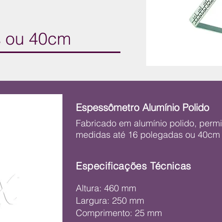
s ou 40cm
Espessômetro Alumínio Polido
Fabricado em alumínio polido, permi
medidas até 16 polegadas ou 40cm
Especificações Técnicas
Altura: 460 mm
Largura: 250 mm
Comprimento: 25 mm