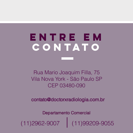
ENTRE EM
CONTATO
Rua Mario Joaquim Filla, 75
Vila Nova York - São Paulo SP
CEP 03480-090
contato@doctorxradiologia.com.br
Departamento Comercial
(11)2962-9007
(11)99209-9055