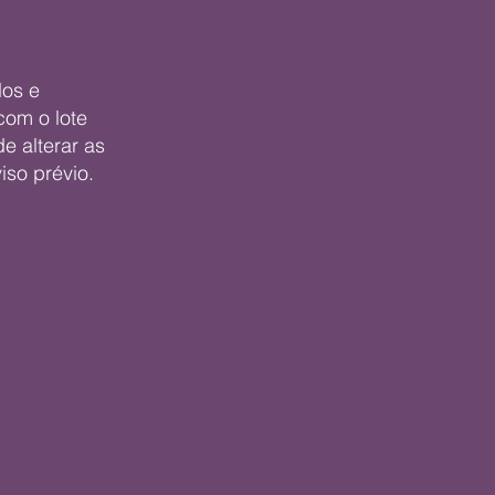
dos e
com o lote
e alterar as
iso prévio.