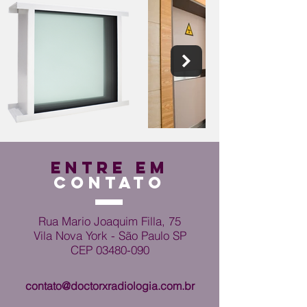
ENTRE EM
CONTATO
Rua Mario Joaquim Filla, 75
Vila Nova York - São Paulo SP
CEP
03480-090
contato@doctorxradiologia.com.br