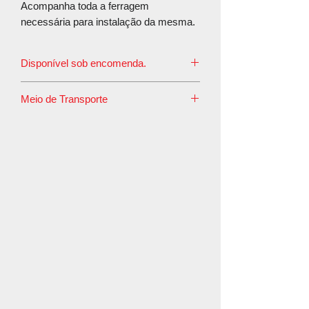
Acompanha toda a ferragem
necessária para instalação da mesma.
Disponível sob encomenda.
O prazo de postagem é de até 10 à 15
Meio de Transporte
dias úteis.
Este produto tem em seu perfil o meio
de transporte rodoviário convencional,
pois é embalado em caixa de madeira e
esta embalagem não é aceita pelos
Correios.
Caso sua compra de Proteção
Radiológica contemple mais de um
item, recomendamos o envio pelo
transporte rodoviário convencional e
em uma única embalagem, pois assim,
um único envio, com certeza trará
economia no valor do frete.
Lembramos que o meio de envio é