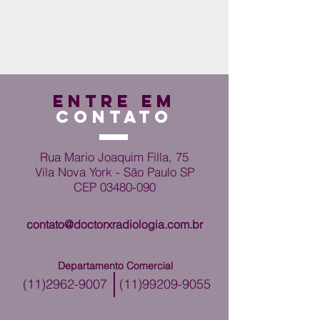
ENTRE EM
CONTATO
Rua Mario Joaquim Filla, 75
Vila Nova York - São Paulo SP
CEP
03480-090
contato@doctorxradiologia.com.br
Departamento Comercial
(11)2962-9007
(11)99209-9055