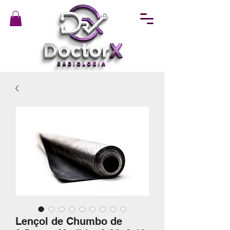
Lençol de Chumbo de