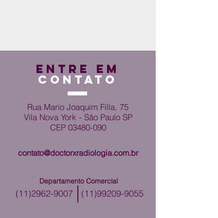
ENTRE EM
CONTATO
Rua Mario Joaquim Filla, 75
Vila Nova York - São Paulo SP
CEP
03480-090
contato@doctorxradiologia.com.br
Departamento Comercial
(11)2962-9007
(11)99209-9055