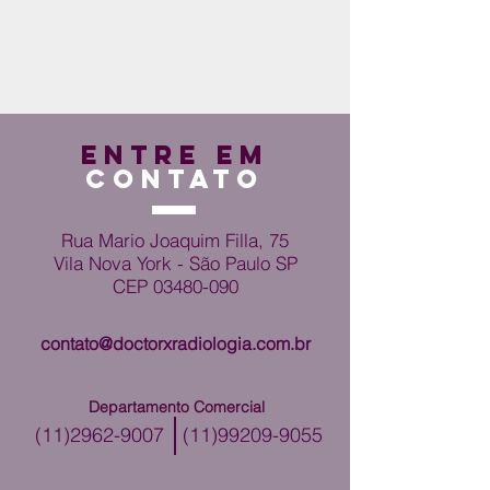
ENTRE EM
CONTATO
Rua Mario Joaquim Filla, 75
Vila Nova York - São Paulo SP
CEP
03480-090
contato@doctorxradiologia.com.br
Departamento Comercial
(11)2962-9007
(11)99209-9055