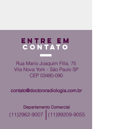
ENTRE EM
CONTATO
Rua Mario Joaquim Filla, 75
Vila Nova York - São Paulo SP
CEP
03480-090
contato@doctorxradiologia.com.br
Departamento Comercial
(11)2962-9007
(11)99209-9055