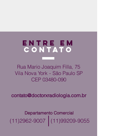
ENTRE EM
CONTATO
Rua Mario Joaquim Filla, 75
Vila Nova York - São Paulo SP
CEP
03480-090
contato@doctorxradiologia.com.br
Departamento Comercial
(11)2962-9007
(11)99209-9055