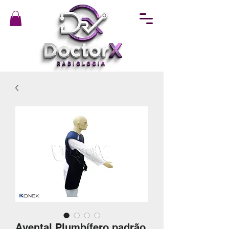
Avental Plumbífero padrão