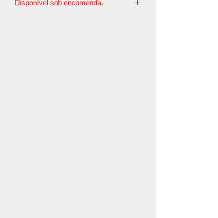
Disponível sob encomenda.
O prazo de postagem é de até 10
dias úteis.