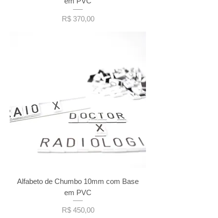
em PVC
Preço
R$ 370,00
Alfabeto de Chumbo 10mm com Base
em PVC
Preço
R$ 450,00