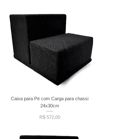
Caixa para Pé com Carga para chassi
24x30cm
Preço
R$ 572,00