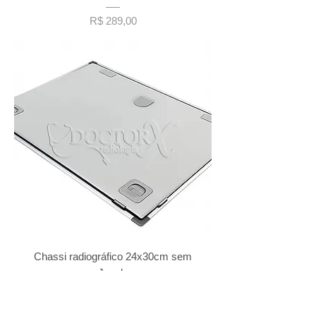
Preço
R$ 289,00
Chassi radiográfico 24x30cm sem
Janela
Preço
R$ 364,00