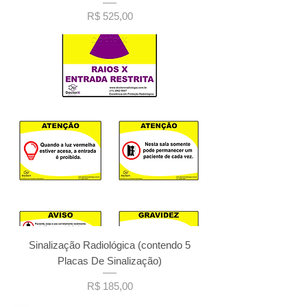
Preço
R$ 525,00
Sinalização Radiológica (contendo 5
Placas De Sinalização)
Preço
R$ 185,00