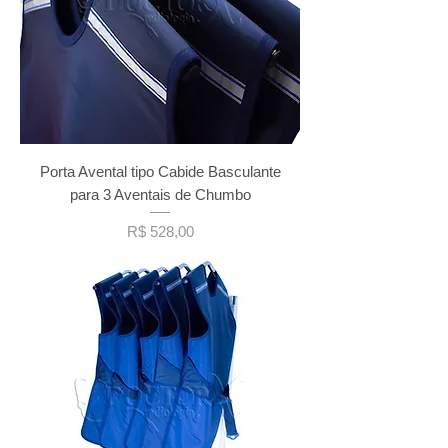
Porta Avental tipo Cabide Basculante
para 3 Aventais de Chumbo
Preço
R$ 528,00