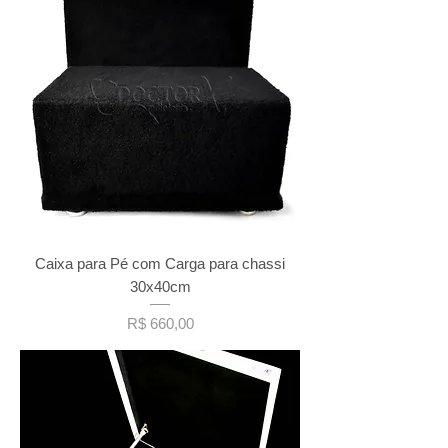
Caixa para Pé com Carga para chassi
30x40cm
Preço
R$ 660,00