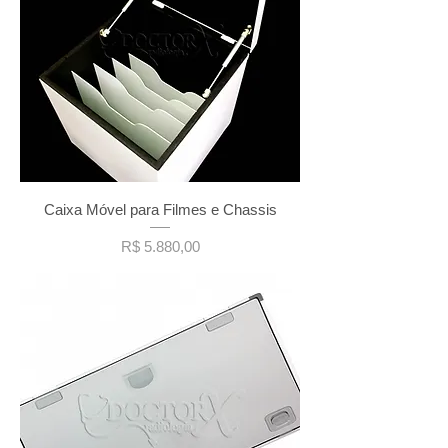
Caixa Móvel para Filmes e Chassis
Preço
R$ 5.880,00