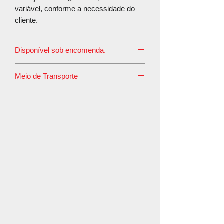
variável, conforme a necessidade do
cliente.
Disponível sob encomenda.
O prazo de postagem é de até 7 dias
Meio de Transporte
úteis.
Este produto tem em seu perfil o meio
de transporte rodoviário convencional,
pois é embalado em caixa de madeira e
esta embalagem não é aceita pelos
Correios.
Caso sua compra de Proteção
Radiológica contemple mais de um
item, recomendamos o envio pelo
transporte rodoviário convencional e
em uma única embalagem, pois assim,
um único envio, com certeza trará
economia no valor do frete.