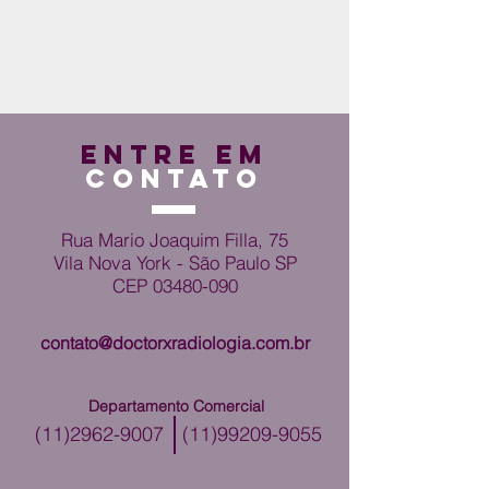
ENTRE EM
CONTATO
Rua Mario Joaquim Filla, 75
Vila Nova York - São Paulo SP
CEP
03480-090
contato@doctorxradiologia.com.br
Departamento Comercial
(11)2962-9007
(11)99209-9055