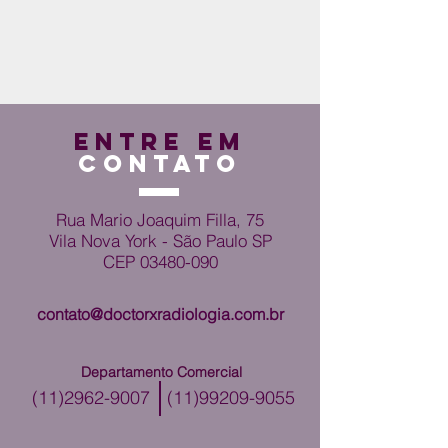
ENTRE EM
CONTATO
Rua Mario Joaquim Filla, 75
Vila Nova York - São Paulo SP
CEP
03480-090
contato@doctorxradiologia.com.br
Departamento Comercial
(11)2962-9007
(11)99209-9055