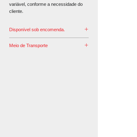
variável, conforme a necessidade do
cliente.
Disponível sob encomenda.
O prazo de postagem é de até 7 dias
Meio de Transporte
úteis.
Este produto tem em seu perfil o meio
de transporte rodoviário convencional,
pois é embalado em caixa de madeira e
esta embalagem não é aceita pelos
Correios.
Caso sua compra de Proteção
Radiológica contemple mais de um
item, recomendamos o envio pelo
transporte rodoviário convencional e
em uma única embalagem, pois assim,
um único envio, com certeza trará
economia no valor do frete.