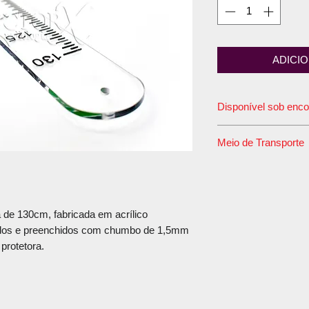
ADICI
Disponível sob enc
O prazo de postagem
Meio de Transporte
Este produto tem em 
rodoviário convenci
madeira e esta emba
Correios.
de 130cm, fabricada em acrílico
Caso sua compra de
ados e preenchidos com chumbo de 1,5mm
mais de um item, r
protetora.
transporte rodoviár
embalagem, pois as
trará economia no va
Lembramos que o mei