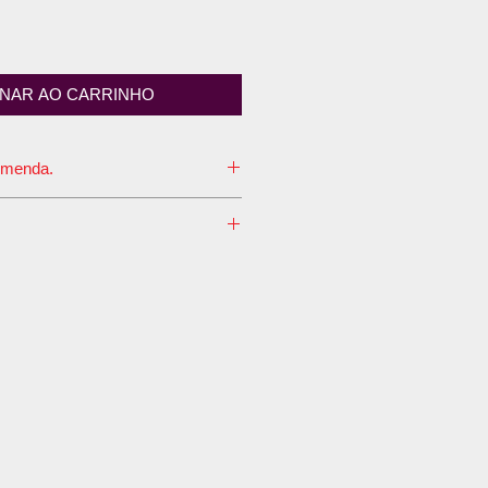
ONAR AO CARRINHO
omenda.
 é de até 7 dias úteis.
seu perfil o meio de transporte
onal, pois é embalado em caixa de
lagem não é aceita pelos
 Proteção Radiológica contemple
ecomendamos o envio pelo
io convencional e em uma única
sim, um único envio, com certeza
lor do frete.
o de envio é definido pelo