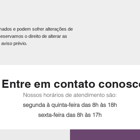
cliente, porém caso
necessidades de pr
contato para auxilia
e até que haja um 
ados e podem sofrer alterações de
despacharemos a me
eservamos o direito de alterar as
parceria e a qualida
aviso prévio.
Entre em contato conosc
Nossos horários de atendimento são:
segunda à quinta-feira das 8h às 18h
sexta-feira das 8h às 17h