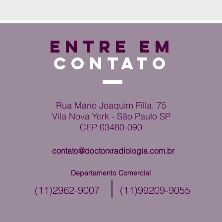
ENTRE EM
CONTATO
Rua Mario Joaquim Filla, 75
Vila Nova York - São Paulo SP
CEP 03480-090
contato@doctorxradiologia.com.br
Departamento Comercial
(11)2962-9007
(11)99209-9055