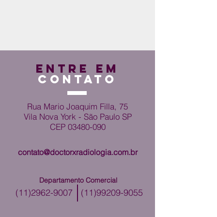
ENTRE EM
CONTATO
Rua Mario Joaquim Filla, 75
Vila Nova York - São Paulo SP
CEP
03480-090
contato@doctorxradiologia.com.br
Departamento Comercial
(11)2962-9007
(11)99209-9055