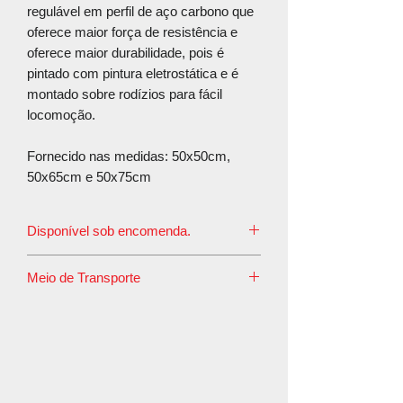
regulável em perfil de aço carbono que
oferece maior força de resistência e
oferece maior durabilidade, pois é
pintado com pintura eletrostática e é
montado sobre rodízios para fácil
locomoção.
Fornecido nas medidas: 50x50cm,
50x65cm e 50x75cm
Disponível sob encomenda.
O prazo de postagem é de até 7 dias
Meio de Transporte
úteis.
Este produto tem em seu perfil o meio
de transporte rodoviário convencional,
pois é embalado em caixa de madeira e
esta embalagem não é aceita pelos
Correios.