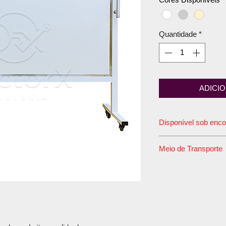
Quantidade
*
ADICI
Disponível sob enc
O prazo de postagem
Meio de Transporte
Este produto tem em 
rodoviário convenci
madeira e esta emba
Correios.
Caso sua compra de
mais de um item, r