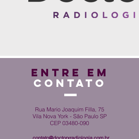
ENTRE EM
CONTATO
Rua Mario Joaquim Filla, 75
Vila Nova York - São Paulo SP
CEP 03480-090
contato@doctorxradiologia.com.br