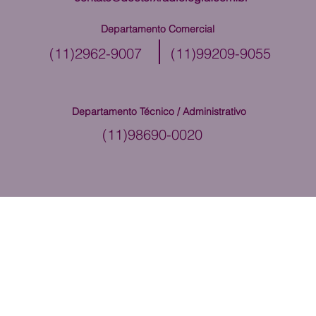
Departamento Comercial
(11)2962-9007
(11)99209-9055
Departamento Técnico / Administrativo
(11)98690-0020