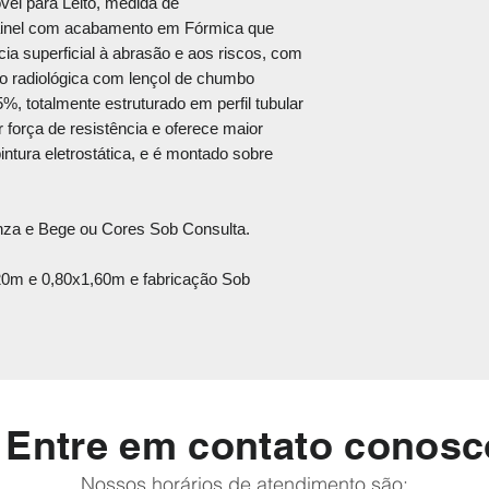
el para Leito, medida de
transporte rodoviár
ainel com acabamento em Fórmica que
embalagem, pois as
cia superficial à abrasão e aos riscos, com
trará economia no va
o radiológica com lençol de chumbo
Lembramos que o mei
%, totalmente estruturado em perfil tubular
cliente, porém caso
 força de resistência e oferece maior
necessidades de pr
intura eletrostática, e é montado sobre
contato para auxilia
e até que haja um 
despacharemos a me
inza e Bege ou Cores Sob Consulta.
parceria e a qualida
20m e 0,80x1,60m e fabricação Sob
Entre em contato conosc
Nossos horários de atendimento são: