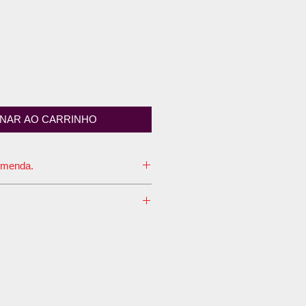
ONAR AO CARRINHO
omenda.
 é de até 10 dias úteis.
seu perfil o meio de transporte
onal, pois é embalado em caixa de
lagem não é aceita pelos
 Proteção Radiológica contemple
ecomendamos o envio pelo