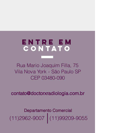
ENTRE EM
CONTATO
Rua Mario Joaquim Filla, 75
Vila Nova York - São Paulo SP
CEP
03480-090
contato@doctorxradiologia.com.br
Departamento Comercial
(11)2962-9007
(11)99209-9055