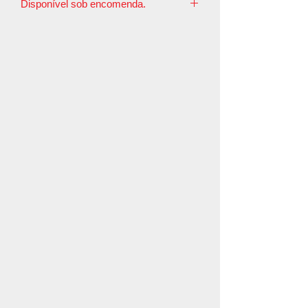
Disponível sob encomenda.
O prazo de postagem é de até 10 dias
úteis.