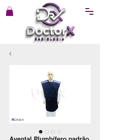
Avental Plumbífero padrão